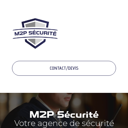
NCE
GE
IELLE
CONTACT/DEVIS
M2P Sécurité
Votre agence de sécurité