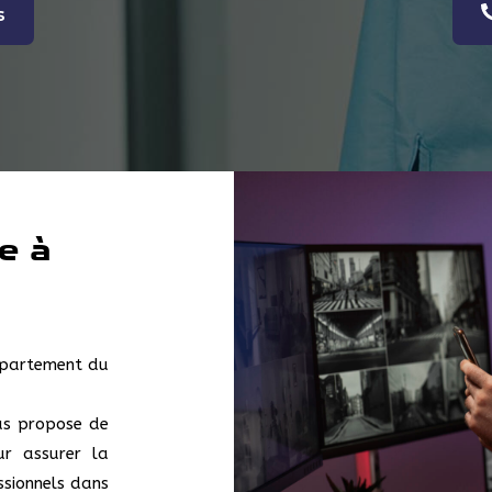
s
e à
épartement du
us propose de
ur assurer la
ssionnels dans